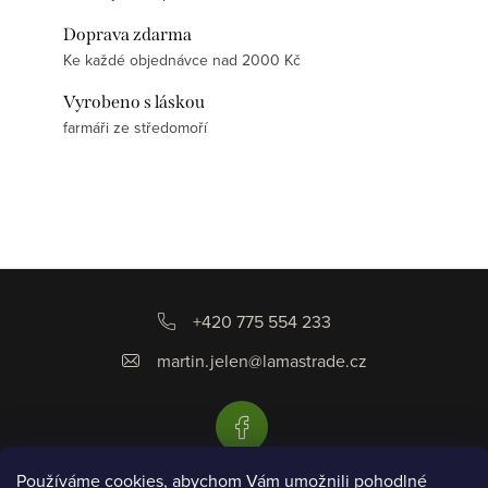
Doprava zdarma
Ke každé objednávce nad 2000 Kč
Vyrobeno s láskou
farmáři ze středomoří
Z
á
+420 775 554 233
p
martin.jelen
@
lamastrade.cz
a
t
í
Používáme cookies, abychom Vám umožnili pohodlné