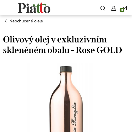
Přejít
N
na
obsah
Neochucené oleje
K
Olivový olej v exkluzivním
skleněném obalu - Rose GOLD