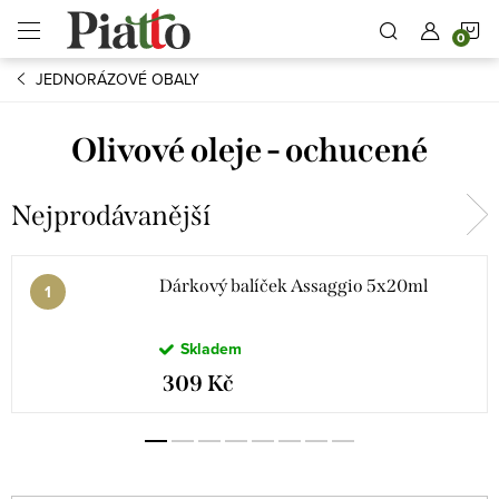
Přejít
N
na
obsah
JEDNORÁZOVÉ OBALY
K
Olivové oleje - ochucené
Nejprodávanější
Dárkový balíček Assaggio 5x20ml
Skladem
309 Kč