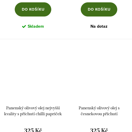
DO KOŠÍKU
DO KOŠÍKU
Skladem
Na dotaz
Panenský olivový olej nejvyšší
Panenský olivový olej s
kvality s příchutí chilli papriček
česnekovou příchutí
325 Kč
325 Kč