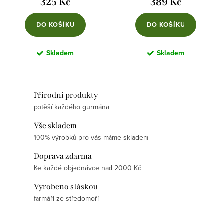
325 Kč
389 Kč
DO KOŠÍKU
DO KOŠÍKU
Skladem
Skladem
O
Přírodní produkty
potěší každého gurmána
v
l
Vše skladem
á
100% výrobků pro vás máme skladem
d
Doprava zdarma
a
Ke každé objednávce nad 2000 Kč
c
í
Vyrobeno s láskou
p
farmáři ze středomoří
r