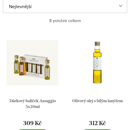
V
Ř
Nejlevnější
ý
a
Nejdražší
8
položek celkem
p
z
i
e
Nejprodávanější
s
n
Abecedně
p
í
r
p
o
r
d
o
u
d
k
u
Dárkový balíček Assaggio
Olivový olej s bílým lanýžem
t
k
5x20ml
ů
t
309 Kč
312 Kč
ů