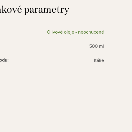
kové parametry
:
Olivové oleje - neochucené
500 ml
odu
:
Itálie