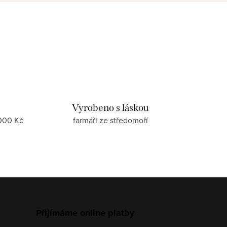
Vyrobeno s láskou
000 Kč
farmáři ze středomoří
Přijímáme online platby