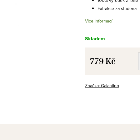
100% výrobek z Itálie
Extrakce za studena
Více informací
Skladem
779 Kč
Měrná
cena:
Značka:
Galantino