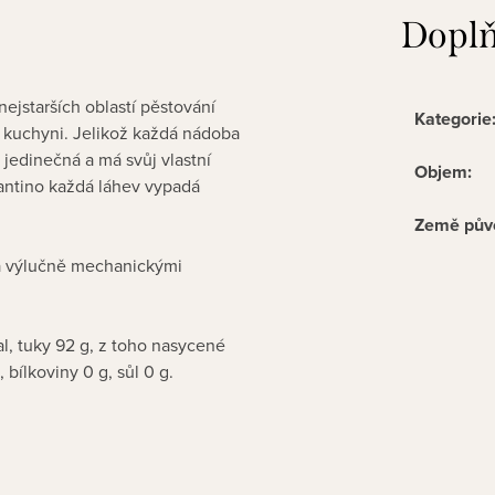
Doplň
nejstarších oblastí pěstování
Kategorie
ší kuchyni. Jelikož každá nádoba
e jedinečná a má svůj vlastní
Objem
:
antino každá láhev vypadá
Země pův
v a výlučně mechanickými
l, tuky 92 g, z toho nasycené
 bílkoviny 0 g, sůl 0 g.