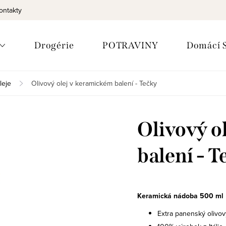
ontakty
Drogérie
POTRAVINY
Domácí S
leje
Olivový olej v keramickém balení - Tečky
Olivový o
balení - T
Keramická nádoba 500 ml
Extra panenský olivov