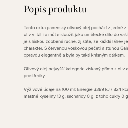
Popis produktu
Tento extra panenský olivový olej pochází z jedné z 
oliv v Itálii a může sloužit jako umělecké dílo do va
je s láskou zdobená ručně, zjistíte, že každá láhev j
charakter. S červenou voskovou pečetí a stuhou Gal
opravdu elegantně a byla by také krásným dárkem.
Olivový olej nejvyšší kategorie získaný přímo z oli
prostředky.
Výživové údaje na 100 ml: Energie 3389 kJ / 824 kca
mastné kyseliny 13 g, sacharidy 0 g, z toho cukry 0 g,