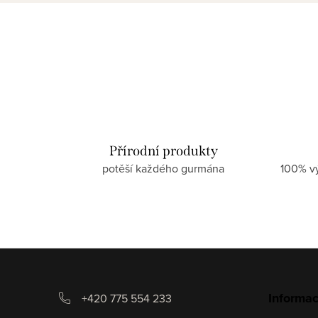
Přírodní produkty
potěší každého gurmána
100% v
Z
á
Informac
+420 775 554 233
p