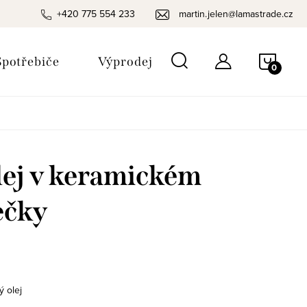
+420 775 554 233
martin.jelen@lamastrade.cz
NÁKU
potřebiče
Výprodej
KOŠÍ
lej v keramickém
ečky
ý olej