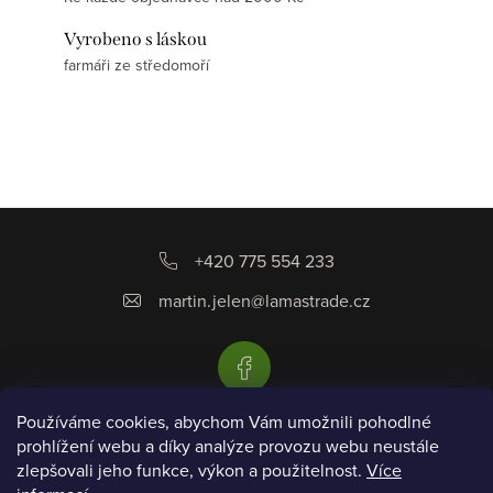
Vyrobeno s láskou
farmáři ze středomoří
Z
á
+420 775 554 233
p
martin.jelen
@
lamastrade.cz
a
t
í
Používáme cookies, abychom Vám umožnili pohodlné
prohlížení webu a díky analýze provozu webu neustále
Informace pro vás
zlepšovali jeho funkce, výkon a použitelnost.
Více