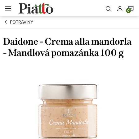
Přejít
N
na
obsah
POTRAVINY
K
Daidone - Crema alla mandorla
- Mandlová pomazánka 100 g